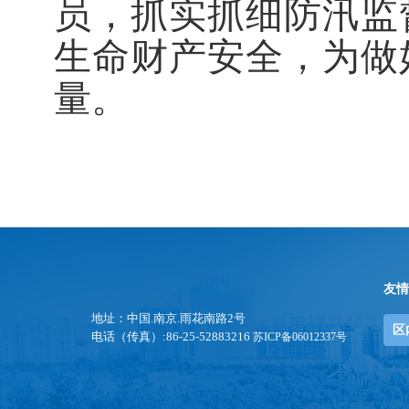
员，抓实抓细防汛监
生命财产安全，为做
量。
友情
地址：中国.南京.雨花南路2号
区
电话（传真）:86-25-52883216
苏ICP备06012337号